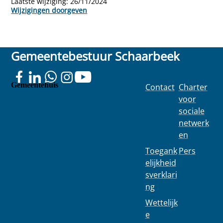
Laatste wijziging:
26/11/2024
Wijzigingen doorgeven
Gemeentebestuur Schaarbeek
Gemeentehuis
Contact
Charter
Colignonplei
voor
n 100
sociale
1030
netwerk
Schaarbeek
en
Toegank
Pers
elijkheid
sverklari
ng
Wettelijk
e