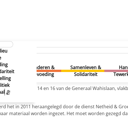
lieu
e
ding
uur &
Kinderen &
Samenleven &
Han
ariteit
eatie
Opvoeding
Solidariteit
Tewerk
lling
itiek
oogte van nummer 14 en 16 van de Generaal Wahislaan, vlakb
al
rd het in 2011 heraangelegd door de dienst Netheid & Gro
waar materiaal worden ingezet. Het moet worden gezegd dat 