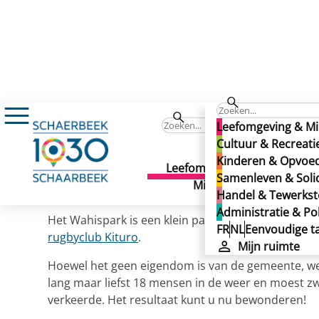
Wahispark
Wahispark
Leefomgeving & Mi
Wahispark
Cultuur & Recreati
Kinderen & Opvoe
Leefomgeving &
Cult
Samenleven & Solid
Gepubliceerd op 02/12/2024
Milieu
Recr
Handel & Tewerkste
Administratie & Pol
Het Wahispark is een klein park van 57 are, ter h
FR
NL
Eenvoudige ta
rugbyclub Kituro
.
Mijn ruimte
Hoewel het geen eigendom is van de gemeente, we
lang maar liefst 18 mensen in de weer en moest z
verkeerde. Het resultaat kunt u nu bewonderen!