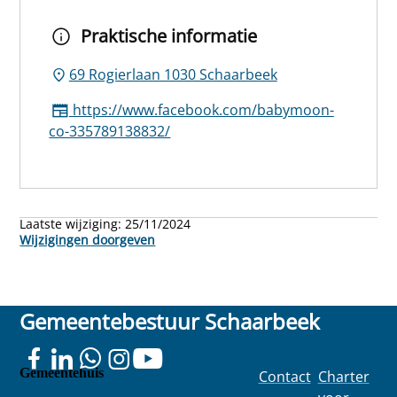
Praktische informatie
69 Rogierlaan 1030 Schaarbeek
https://www.facebook.com/babymoon-
co-335789138832/
Laatste wijziging:
25/11/2024
Wijzigingen doorgeven
Gemeentebestuur Schaarbeek
Gemeentehuis
Contact
Charter
Colignonplei