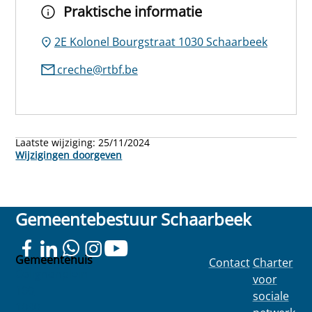
Praktische informatie
2E Kolonel Bourgstraat 1030 Schaarbeek
creche@rtbf.be
Laatste wijziging:
25/11/2024
Wijzigingen doorgeven
Gemeentebestuur Schaarbeek
Gemeentehuis
Contact
Charter
Colignonplein
voor
100
sociale
1030