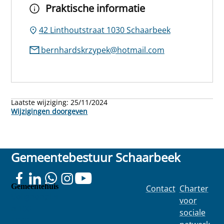
Praktische informatie
42 Linthoutstraat 1030 Schaarbeek
bernhardskrzypek@hotmail.com
Laatste wijziging:
25/11/2024
Wijzigingen doorgeven
Gemeentebestuur Schaarbeek
Gemeentehuis
Contact
Charter
Colignonplei
voor
n 100
sociale
1030