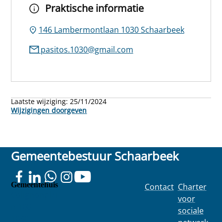
Praktische informatie
146 Lambermontlaan 1030 Schaarbeek
pasitos.1030@gmail.com
Laatste wijziging:
25/11/2024
Wijzigingen doorgeven
Gemeentebestuur Schaarbeek
Gemeentehuis
Contact
Charter
Colignonplei
voor
n 100
sociale
1030