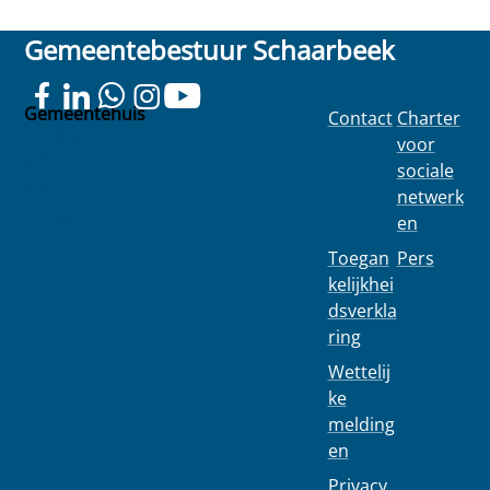
Gemeentebestuur Schaarbeek
Gemeentehuis
Contact
Charter
Colignonplein
voor
100
sociale
1030
netwerk
Schaarbeek
en
Toegan
Pers
kelijkhei
dsverkla
ring
Wettelij
ke
melding
en
Privacy