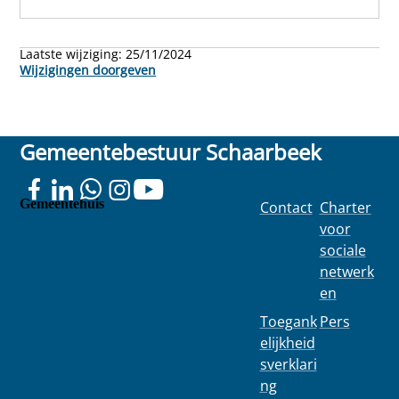
Laatste wijziging:
25/11/2024
Wijzigingen doorgeven
Gemeentebestuur Schaarbeek
Gemeentehuis
Contact
Charter
Colignonplei
voor
n 100
sociale
1030
netwerk
Schaarbeek
en
Toegank
Pers
elijkheid
sverklari
ng