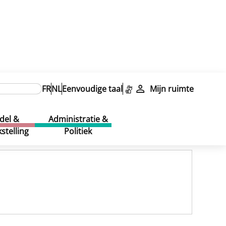
FR
NL
Eenvoudige taal
Mijn ruimte
del &
Administratie &
stelling
Politiek