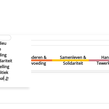
lieu
e
ding
uur &
Kinderen &
Samenleven &
Han
ariteit
eatie
Opvoeding
Solidariteit
Tewerk
lling
itiek
al