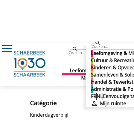
Pollux
Pollux
Leefomgeving & Mi
Pollux
Cultuur & Recreati
Kinderen & Opvoe
Leefomgeving &
Cult
Samenleven & Solid
Gepubliceerd op 25/11/2024
Milieu
Recr
Handel & Tewerkste
Administratie & Pol
FR
NL
Eenvoudige ta
Catégorie
Mijn ruimte
Kinderdagverblijf