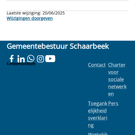
Laatste wijziging:
20/06/2025
Wijzigingen doorgeven
Gemeentebestuur Schaarbeek
Gemeentehuis
Contact
Charter
Colignonplei
voor
n 100
sociale
1030
netwerk
Schaarbeek
en
Toegank
Pers
elijkheid
sverklari
ng
Wettelijk