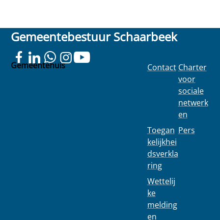
Gemeentebestuur Schaarbeek
Gemeentehuis
Contact
Charter
Colignonplein
voor
100
sociale
1030
netwerk
Schaarbeek
en
Toegan
Pers
kelijkhei
dsverkla
ring
Wettelij
ke
melding
en