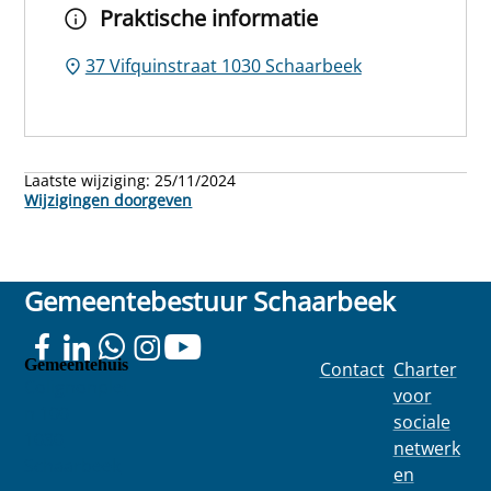
Praktische informatie
37 Vifquinstraat 1030 Schaarbeek
Laatste wijziging:
25/11/2024
Wijzigingen doorgeven
Gemeentebestuur Schaarbeek
Gemeentehuis
Contact
Charter
Colignonplei
voor
n 100
sociale
1030
netwerk
Schaarbeek
en