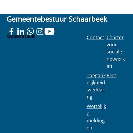
Gemeentebestuur Schaarbeek
Gemeentehuis
Contact
Charter
Colignonplei
voor
n 100
sociale
1030
netwerk
Schaarbeek
en
Toegank
Pers
elijkheid
sverklari
ng
Wettelijk
e
melding
en