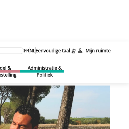
FR
NL
Eenvoudige taal
Mijn ruimte
del &
Administratie &
stelling
Politiek