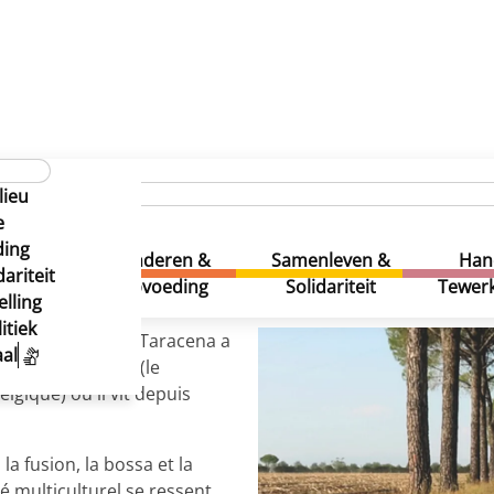
MUZIK1030 ARTISTS
Jairo Taracena
lieu
e
ding
uur &
Kinderen &
Samenleven &
Han
ariteit
eatie
Opvoeding
Solidariteit
Tewerk
lling
itiek
témaltèque, Jairo Taracena a
al
e son pays natal (le
elgique) où il vit depuis
a fusion, la bossa et la
 multiculturel se ressent