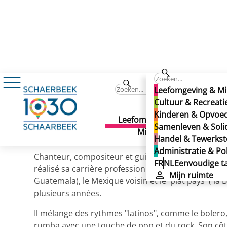
Cultuur & Recreatie
Cultuur
MUZIK1030
Leefomgeving & Mi
Jairo Taracena
Cultuur & Recreati
Kinderen & Opvoe
Jairo Taracena
Leefomgeving &
Cult
Samenleven & Solid
Gepubliceerd op 02/12/2024
Milieu
Recr
Handel & Tewerkste
Administratie & Pol
Chanteur, compositeur et guitariste d'origine gua
FR
NL
Eenvoudige ta
réalisé sa carrière professionnelle et musicale entr
Mijn ruimte
Guatemala), le Mexique voisin et le ´plat pays' ( la B
plusieurs années.
Il mélange des rythmes "latinos", comme le bolero, l
rumba avec une touche de pop et du rock. Son côté