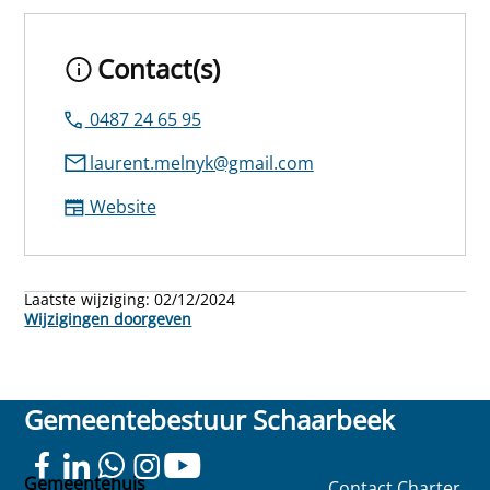
Contact(s)
0487 24 65 95
laurent.melnyk@gmail.com
Website
Laatste wijziging:
02/12/2024
Wijzigingen doorgeven
Gemeentebestuur Schaarbeek
Gemeentehuis
Contact
Charter