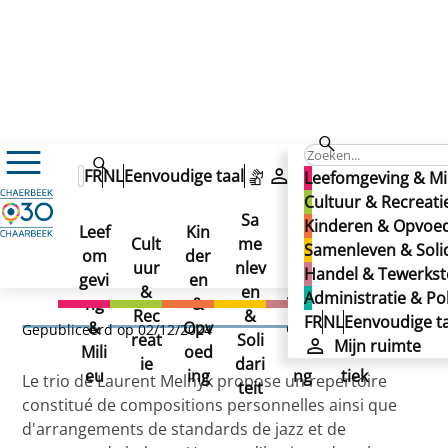
Cultuur & Recreatie
Cultuur
MUZIK1030
FR
NL
Eenvoudige taal
Mijn ruimte
Leefomgeving & Mi
MUZIK1030 ARTISTS
LM3 (Laurent Melnyk Trio)
Cultuur & Recreati
LM3 (Laurent Melnyk
Sa
Kinderen & Opvoe
Leef
Kin
Han
Ad
Cult
me
Samenleven & Solid
Trio)
om
der
del
min
uur
nlev
Handel & Tewerkste
gevi
en
&
istr
&
en
Administratie & Pol
LM3 (Laurent Melnyk Trio)
ng
&
Tew
atie
Rec
&
FR
NL
Eenvoudige ta
&
Opv
erks
&
Gepubliceerd op 02/12/2024
reat
Soli
Mijn ruimte
Mili
oed
telli
Poli
ie
dari
eu
ing
ng
tiek
Le trio de Laurent Melnyk propose un repertoire
teit
constitué de compositions personnelles ainsi que
d'arrangements de standards de jazz et de