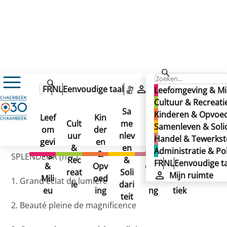
Splendeur
FR
NL
Eenvoudige taal
Mijn ruimte
Leefomgeving & Mi
Splendeur
Cultuur & Recreati
Sa
Kinderen & Opvoe
Splendeur
Leef
Kin
Han
Ad
Cult
me
Samenleven & Solid
om
der
del
min
Gepubliceerd op 02/12/2024
uur
nlev
Handel & Tewerkste
gevi
en
&
istr
&
en
Administratie & Pol
ng
&
Tew
atie
SPLENDEUR (n. f.)
Rec
&
FR
NL
Eenvoudige ta
&
Opv
erks
&
reat
Soli
Mijn ruimte
Mili
oed
telli
Poli
1. Grand éclat de lumière
ie
dari
eu
ing
ng
tiek
teit
2. Beauté pleine de magnificence