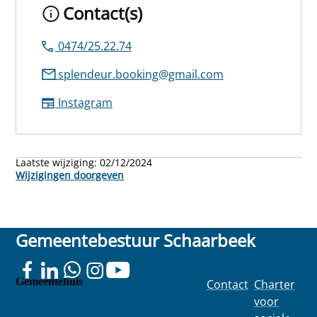
Contact(s)
0474/25.22.74
splendeur.booking@gmail.com
Instagram
Laatste wijziging:
02/12/2024
Wijzigingen doorgeven
Gemeentebestuur Schaarbeek
Gemeentehuis
Contact
Charter
Colignonplei
voor
n 100