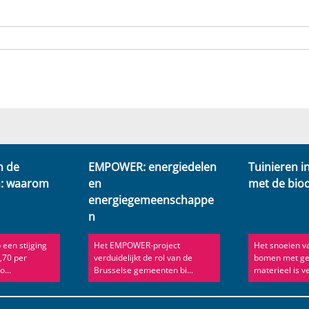
n de
EMPOWER: energiedelen
Tuinieren 
n: waarom
en
met de biod
energiegemeenschappe
n
 een stijging
Het EMPOWER-project
Het snoeien v
,70 per
verduidelijkt de rol van de
bomen met ge
...
Brusselse gemeenten bi...
materieel is v