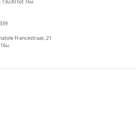
n 13u30 tot 16u
 339
Anatole Francestraat, 21
 16u.