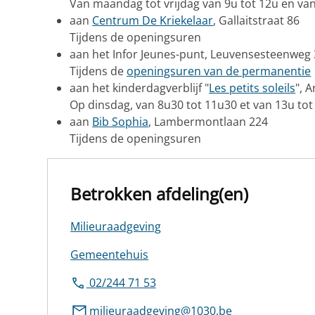
Van maandag tot vrijdag van 9u tot 12u en va
aan
Centrum De Kriekelaar
, Gallaitstraat 86
Tijdens de openingsuren
aan het Infor Jeunes-punt, Leuvensesteenweg
Tijdens de
openingsuren van de permanentie
aan het kinderdagverblijf "
Les petits soleils
", 
Op dinsdag, van 8u30 tot 11u30 et van 13u tot
aan
Bib Sophia
, Lambermontlaan 224
Tijdens de openingsuren
Betrokken afdeling(en)
Milieuraadgeving
Gemeentehuis
02/244 71 53
milieuraadgeving@1030.be