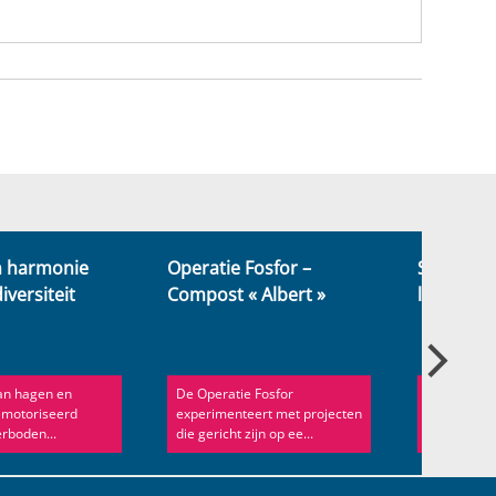
in harmonie
Operatie Fosfor –
Schaarbe
iversiteit
Compost « Albert »
lawaai
an hagen en
De Operatie Fosfor
Minder lawa
motoriseerd
experimenteert met projecten
rustigere s
erboden...
die gericht zijn op ee...
gemeente u