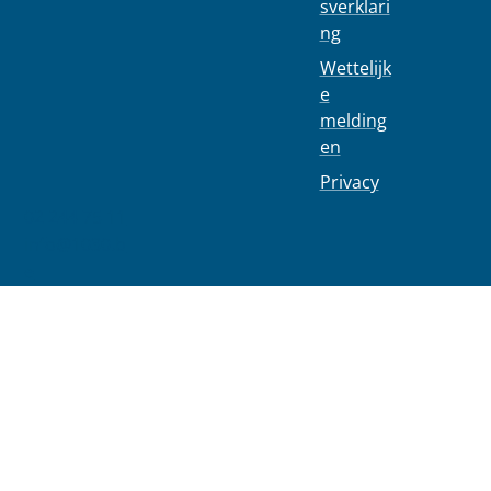
sverklari
ng
Wettelijk
e
melding
en
Privacy
02 244 75 11
info@1030.b
e