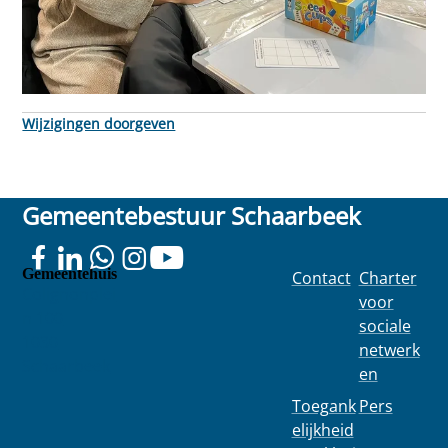
Wijzigingen doorgeven
Gemeentebestuur Schaarbeek
Gemeentehuis
Contact
Charter
Colignonplei
voor
n 100
sociale
1030
netwerk
Schaarbeek
en
Toegank
Pers
elijkheid