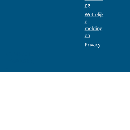
ng
Wettelijk
e
melding
en
Privacy
02 244 75 11
info@1030.b
e