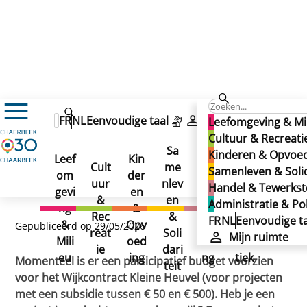
Nieuws
FR
NL
Eenvoudige taal
Mijn ruimte
Leefomgeving & Mi
Participatief budget: maak je wijk beter
Participatief budget: maak
Cultuur & Recreati
Participatief budget:
Sa
Kinderen & Opvoe
Leef
Kin
Han
Ad
je wijk beter
Cult
me
Samenleven & Solid
maak je wijk beter
om
der
del
min
uur
nlev
Handel & Tewerkste
gevi
en
&
istr
&
en
Administratie & Pol
ng
&
Tew
atie
Rec
&
FR
NL
Eenvoudige ta
&
Opv
erks
&
Gepubliceerd op 29/05/2026
reat
Soli
Mijn ruimte
Mili
oed
telli
Poli
ie
dari
eu
ing
ng
tiek
Momenteel is er een participatief budget voorzien
teit
voor het Wijkcontract Kleine Heuvel (voor projecten
met een subsidie tussen € 50 en € 500). Heb je een