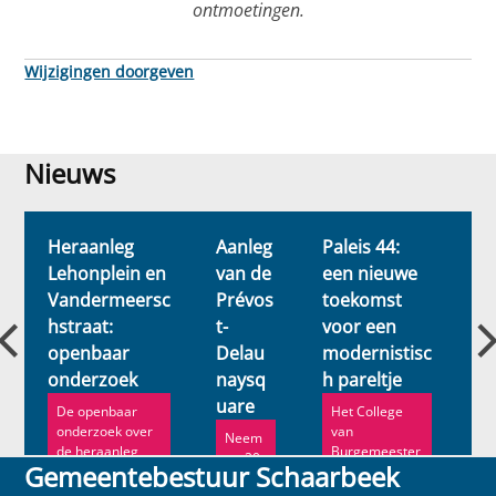
ontmoetingen.
Wijzigingen doorgeven
Nieuws
Nieuws
Heraanleg
Aanleg
Paleis 44:
Bu
Lehonplein en
van de
een nieuwe
g
Vandermeersc
Prévos
toekomst
hu
hstraat:
t-
voor een
: 
openbaar
Delau
modernistisc
P
onderzoek
naysq
h pareltje
ad
uare
De openbaar
Het College
H
onderzoek over
van
n
Neem
de heraanleg
Burgemeester
b
tot 20
Gemeentebestuur Schaarbeek
van het
en Schepenen
d
maart
Lehonplein en de
heeft de
h