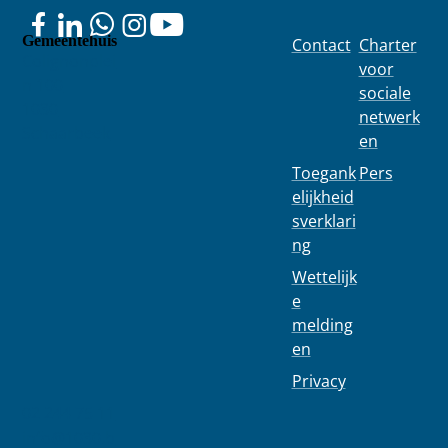
deel
Vande...
verkoop van
s
aan
Paleis ...
e
het
Gemeentehuis
Contact
Charter
openb
Colignonplei
voor
aar
n 100
sociale
onder
1030
zoek
netwerk
Schaarbeek
en
Toegank
Pers
elijkheid
sverklari
ng
Wettelijk
e
melding
en
Privacy
02 244 75 11
info@1030.b