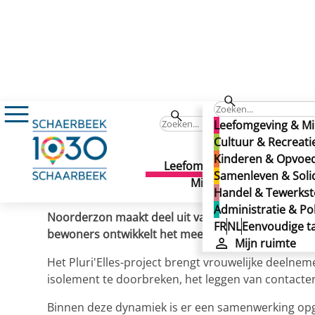
Nieuws
‘Tissons du lien’: delen en creëre
‘Tissons du lien’: delen 
Leefomgeving & Mi
‘Tissons du lien’: delen 
Cultuur & Recreati
Kinderen & Opvoe
Leefomgeving &
Cult
Samenleven & Solid
Gepubliceerd op 01/06/2026
Milieu
Recr
Handel & Tewerkste
Administratie & Pol
Noorderzon maakt deel uit van het Stedelijk Prev
FR
NL
Eenvoudige ta
bewoners ontwikkelt het meerdere collectieve proje
Mijn ruimte
Het Pluri'Elles-project brengt vrouwelijke deeln
isolement te doorbreken, het leggen van contacte
Binnen deze dynamiek is er een samenwerking opge