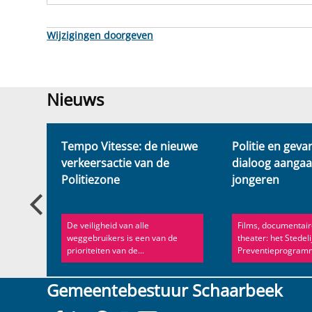
Wijzigingen doorgeven
Nieuws
Nieuws
en
Tempo Vitesse: de nieuwe
Politie en geva
n de
verkeersactie van de
dialoog aanga
Politiezone
jongeren
ur, dit
De veiligheid van alle
Films, documentair
agen
weggebruikers is een van de
theater: het Stedeli
prioriteiten van de...
Preventieprogramma
Gemeentebestuur Schaarbeek