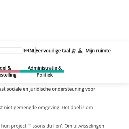
FR
NL
Eenvoudige taal
Mijn ruimte
del &
Administratie &
stelling
Politiek
st sociale en juridische ondersteuning voor
st niet-gemengde omgeving. Het doel is om
un project 'Tissons du lien'. Om uitwisselingen