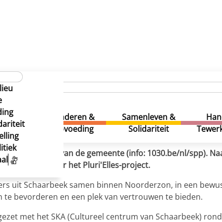
n door borduren
en creëren door borduren
lieu
en creëren door borduren
e
ding
uur &
Kinderen &
Samenleven &
Han
ariteit
eatie
Opvoeding
Solidariteit
Tewerk
lling
itiek
entieprogramma van de gemeente (info: 1030.be/nl/spp). Naa
al
cten, waaronder het Pluri'Elles-project.
emers uit Schaarbeek samen binnen Noorderzon, in een bewu
n te bevorderen en een plek van vertrouwen te bieden.
zet met het SKA (Cultureel centrum van Schaarbeek) rond h