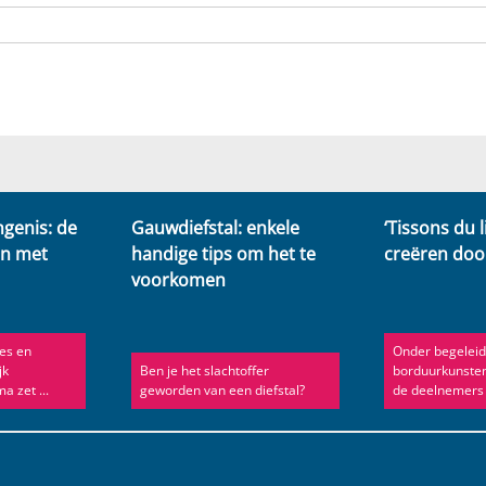
ngenis: de
Gauwdiefstal: enkele
‘Tissons du l
an met
handige tips om het te
creëren doo
voorkomen
es en
Onder begeleid
jk
Ben je het slachtoffer
borduurkunste
 zet ...
geworden van een diefstal?
de deelnemers v