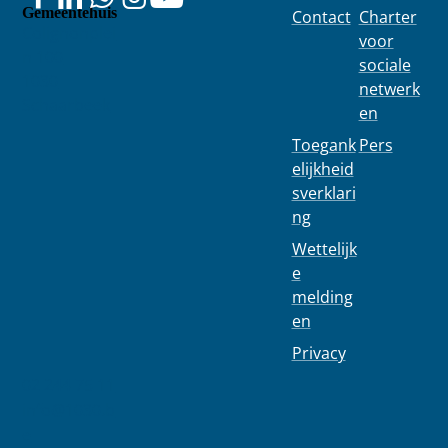
Gemeentehuis
Contact
Charter
Colignonplei
voor
n 100
sociale
1030
netwerk
Schaarbeek
en
Toegank
Pers
elijkheid
sverklari
ng
Wettelijk
e
melding
en
Privacy
02 244 75 11
info@1030.b
e