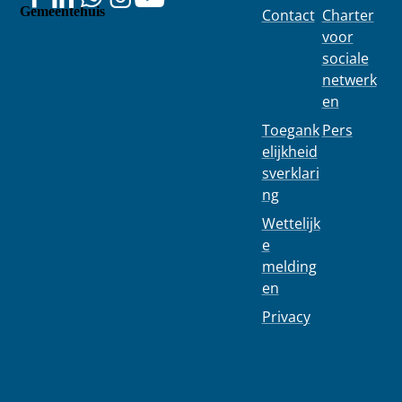
Gemeentehuis
Contact
Charter
Colignonplei
voor
n 100
sociale
1030
netwerk
Schaarbeek
en
Toegank
Pers
elijkheid
sverklari
ng
Wettelijk
e
melding
en
Privacy
02 244 75 11
info@1030.b
e