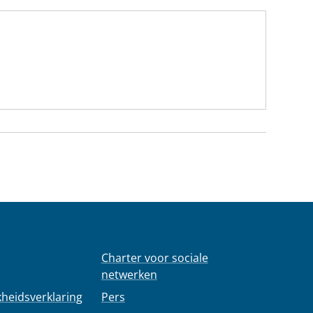
Charter voor sociale
netwerken
kheidsverklaring
Pers