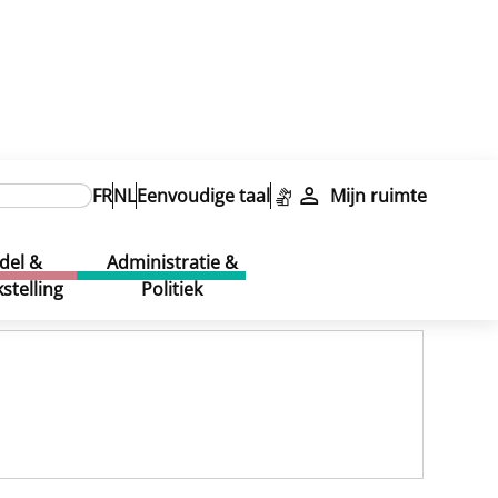
FR
NL
Eenvoudige taal
Mijn ruimte
del &
Administratie &
stelling
Politiek