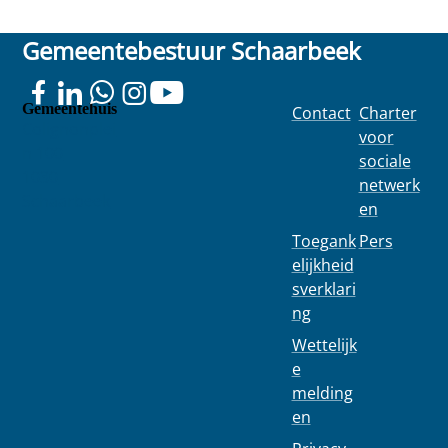
Gemeentebestuur Schaarbeek
Gemeentehuis
Contact
Charter
Colignonplei
voor
n 100
sociale
1030
netwerk
Schaarbeek
en
Toegank
Pers
elijkheid
sverklari
ng
Wettelijk
e
melding
en