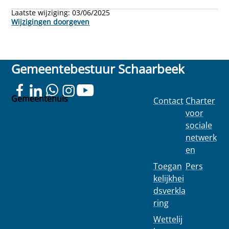
Laatste wijziging:
03/06/2025
Wijzigingen doorgeven
Gemeentebestuur Schaarbeek
Gemeentehuis
Contact
Charter
Colignonplein
voor
100
sociale
1030
netwerk
Schaarbeek
en
Toegan
Pers
kelijkhei
dsverkla
ring
Wettelij