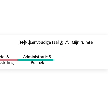
FR
NL
Eenvoudige taal
Mijn ruimte
del &
Administratie &
stelling
Politiek