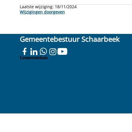
Laatste wijziging:
18/11/2024
Wijzigingen doorgeven
Gemeentebestuur Schaarbeek
Colignonplein
Gemeentehuis
100
1030 Schaarbeek
02 244 75 11
info@1030.be