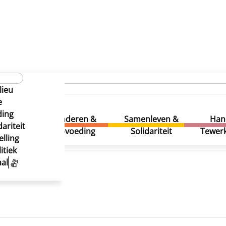
lieu
e
ding
uur &
Kinderen &
Samenleven &
Han
ariteit
eatie
Opvoeding
Solidariteit
Tewerk
lling
itiek
al