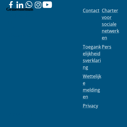
Gemeentehuis
Contact
Charter
Colignonplei
voor
n 100
sociale
1030
netwerk
Schaarbeek
en
Toegank
Pers
elijkheid
sverklari
ng
Wettelijk
e
melding
en
Privacy
02 244 75 11
info@1030.b