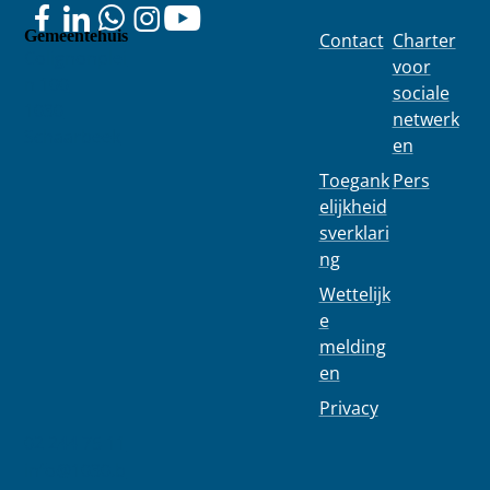
Gemeentehuis
Contact
Charter
Colignonplei
voor
n 100
sociale
1030
netwerk
Schaarbeek
en
Toegank
Pers
elijkheid
sverklari
ng
Wettelijk
e
melding
en
Privacy
02 244 75 11
info@1030.b