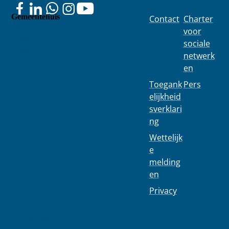
Gemeentehuis
Contact
Charter
Colignonplei
voor
n 100
sociale
1030
netwerk
Schaarbeek
en
Toegank
Pers
elijkheid
sverklari
ng
Wettelijk
e
melding
en
Privacy
02 244 75 11
info@1030.b