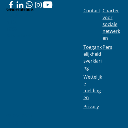
Gemeentehuis
Contact
Charter
Colignonplei
voor
n 100
sociale
1030
netwerk
Schaarbeek
en
Toegank
Pers
elijkheid
sverklari
ng
Wettelijk
e
melding
en
Privacy
02 244 75 11
info@1030.b