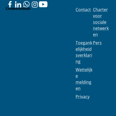
Gemeentehuis
Contact
Charter
Colignonplei
voor
n 100
sociale
1030
netwerk
Schaarbeek
en
Toegank
Pers
elijkheid
sverklari
ng
Wettelijk
e
melding
en
Privacy
02 244 75 11
info@1030.b