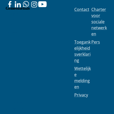
Gemeentehuis
Contact
Charter
Colignonplei
voor
n 100
sociale
1030
netwerk
Schaarbeek
en
Toegank
Pers
elijkheid
sverklari
ng
Wettelijk
e
melding
en
Privacy
02 244 75 11
info@1030.b