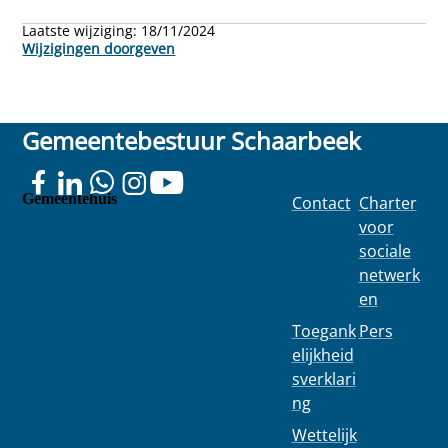
Laatste wijziging:
18/11/2024
Wijzigingen doorgeven
Gemeentebestuur Schaarbeek
Gemeentehuis
Contact
Charter
Colignonplei
voor
n 100
sociale
1030
netwerk
Schaarbeek
en
Toegank
Pers
elijkheid
sverklari
ng
Wettelijk