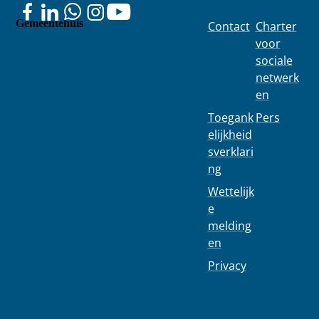
Gemeentehuis
Contact
Charter
Colignonplei
voor
n 100
sociale
1030
netwerk
Schaarbeek
en
Toegank
Pers
elijkheid
sverklari
ng
Wettelijk
e
melding
en
Privacy
02 244 75 11
info@1030.b