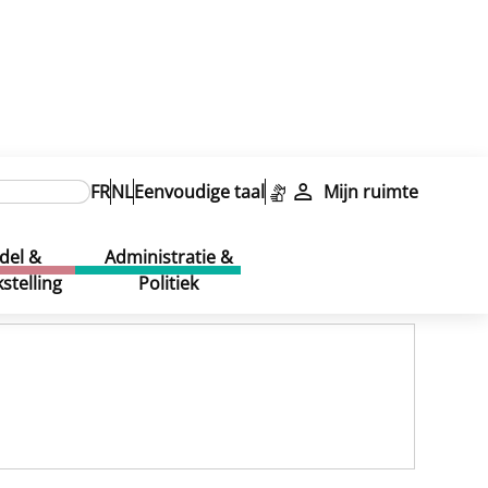
FR
NL
Eenvoudige taal
Mijn ruimte
del &
Administratie &
stelling
Politiek