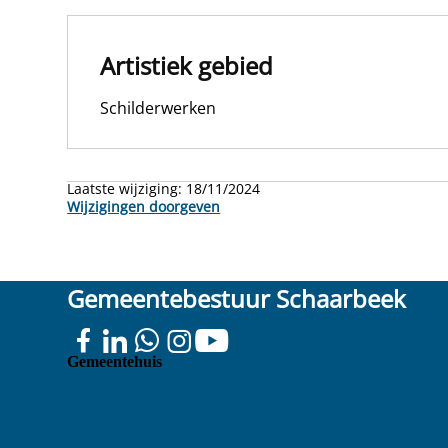
Artistiek gebied
Schilderwerken
Laatste wijziging:
18/11/2024
Wijzigingen doorgeven
Gemeentebestuur Schaarbeek
Colignonplein
Gemeentehuis
100
1030 Schaarbeek