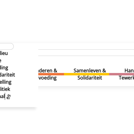
lieu
e
ding
uur &
Kinderen &
Samenleven &
Han
ariteit
eatie
Opvoeding
Solidariteit
Tewerk
lling
itiek
al