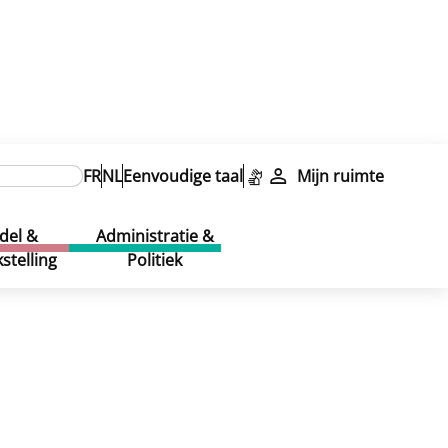
FR
NL
Eenvoudige taal
Mijn ruimte
del &
Administratie &
stelling
Politiek