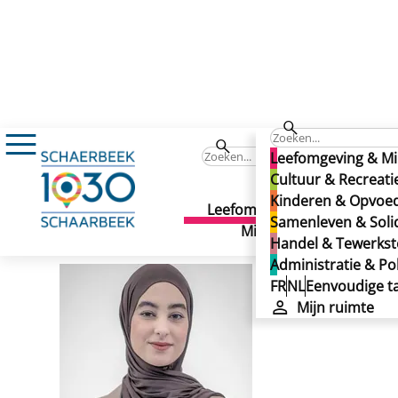
Yousra DOUHRI
Yousra DOUHRI
Leefomgeving & Mi
Yousra DOUHRI
Cultuur & Recreati
Kinderen & Opvoe
Leefomgeving &
Cult
Samenleven & Solid
Gepubliceerd op 03/06/2025
Milieu
Recr
Handel & Tewerkste
Administratie & Pol
FR
NL
Eenvoudige ta
Mijn ruimte