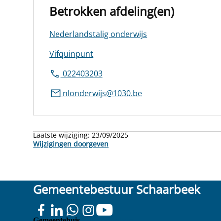
Betrokken afdeling(en)
Nederlandstalig onderwijs
Vifquinpunt
022403203
nlonderwijs@1030.be
Laatste wijziging:
23/09/2025
Wijzigingen doorgeven
Gemeentebestuur Schaarbeek
Colignonplein
Gemeentehuis