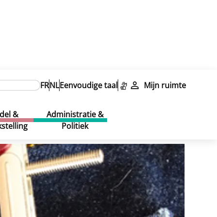
FR
NL
Eenvoudige taal
Mijn ruimte
del &
Administratie &
stelling
Politiek