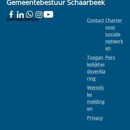
Gemeentebestuur Schaarbeek
Gemeentehuis
Contact
Charter
Colignonplein
voor
100
sociale
1030
netwerk
Schaarbeek
en
Toegan
Pers
kelijkhei
dsverkla
ring
Wettelij
ke
melding
en
Privacy
02 244 75 11