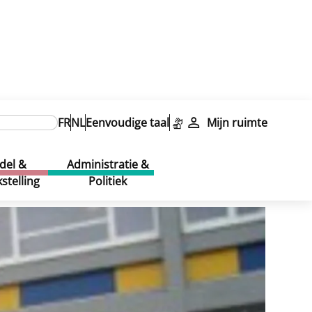
FR
NL
Eenvoudige taal
Mijn ruimte
del &
Administratie &
stelling
Politiek