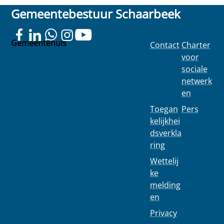
Gemeentebestuur Schaarbeek
Gemeentehuis
Contact
Charter
Colignonplein
voor
100
sociale
1030
netwerk
Schaarbeek
en
Toegan
Pers
kelijkhei
dsverkla
ring
Wettelij
ke
melding
en
Privacy