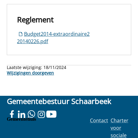
Reglement
Budget2014-extraordinaire2
20140226.pdf
Laatste wijziging:
18/11/2024
Wijzigingen doorgeven
Gemeentebestuur Schaarbeek
Gemeentehuis
Contact
Charter
Colignonplei
voor
n 100
sociale