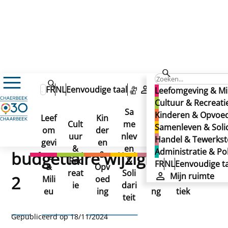
FR
NL
Eenvoudige taal
Mijn ruimte
Leefomgeving & Mi
Begroting 2014 – buitengewone budgettaire wijziging nr 
Cultuur & Recreati
Begroting 2014 –
Sa
Kinderen & Opvoe
Leef
Kin
Han
Ad
Cult
me
Samenleven & Solid
buitengewone
om
der
del
min
uur
nlev
Handel & Tewerkste
gevi
en
&
istr
&
en
Administratie & Pol
budgettaire wijziging nr
ng
&
Tew
atie
Rec
&
FR
NL
Eenvoudige ta
&
Opv
erks
&
reat
Soli
Mijn ruimte
2
Mili
oed
telli
Poli
ie
dari
eu
ing
ng
tiek
teit
Begroting 2014 –
Gepubliceerd op 18/11/2024