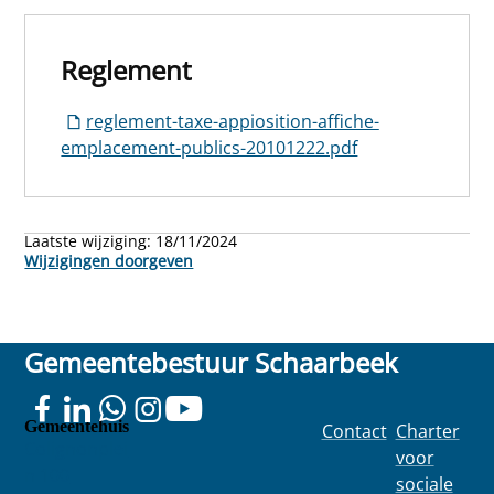
Reglement
reglement-taxe-appiosition-affiche-
emplacement-publics-20101222.pdf
Laatste wijziging:
18/11/2024
Wijzigingen doorgeven
Gemeentebestuur Schaarbeek
Gemeentehuis
Contact
Charter
Colignonplei
voor
n 100
sociale