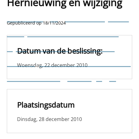
Hernieuwing en wijziging
Belastingreglement op het
Gepubliceerd op 18/11/2024
aanplakken van affiches
op openbare plaatsen -
Datum van de beslissing:
Dienstjaren 2011 tot 2015 -
Woensdag, 22 december 2010
Hernieuwing en wijziging
Plaatsingsdatum
Dinsdag, 28 december 2010