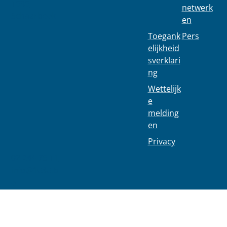
1030
netwerk
Schaarbeek
en
Toegank
Pers
elijkheid
sverklari
ng
Wettelijk
e
melding
en
Privacy
02 244 75 11
info@1030.b
e