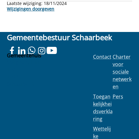
Laatste wijziging:
18/11/2024
Wijzigingen doorgeven
Gemeentebestuur Schaarbeek
Gemeentehuis
Contact
Charter
Colignonplein
voor
100
sociale
1030
netwerk
Schaarbeek
en
Toegan
Pers
kelijkhei
dsverkla
ring
Wettelij
ke