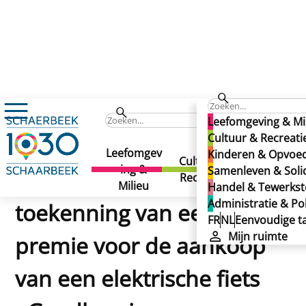
Leefomgeving & Mi
Nieuw reglement betreffende de toekenning van een pre
Cultuur & Recreati
Nieuw reglement
Leefomgev
Kinderen
Kinderen & Opvoe
Cultuur &
ing &
&
Samenleven & Solid
betreffende de
Recreatie
Milieu
Opvoeding
Handel & Tewerkste
Administratie & Pol
toekenning van een
FR
NL
Eenvoudige ta
Mijn ruimte
premie voor de aankoop
van een elektrische fiets