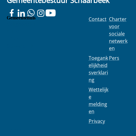
Gemeentebestuur Schaarbeek
Gemeentehuis
Contact
Charter
Colignonplei
voor
n 100
sociale
1030
netwerk
Schaarbeek
en
Toegank
Pers
elijkheid
sverklari
ng
Wettelijk
e
melding
en
Privacy
02 244 75 11