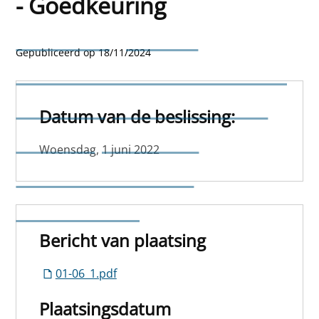
- Goedkeuring
Nieuw reglement
Gepubliceerd op 18/11/2024
betreffende de toekenning
van een premie voor de
Datum van de beslissing:
aankoop van een
Woensdag, 1 juni 2022
elektrische fiets -
Goedkeuring
Bericht van plaatsing
01-06_1.pdf
Plaatsingsdatum