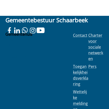
Gemeentebestuur Schaarbeek
Gemeentehuis
Contact
Charter
Colignonplein
voor
100
sociale
1030
netwerk
Schaarbeek
en
Toegan
Pers
kelijkhei
dsverkla
ring
Wettelij
ke
melding