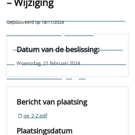
– Wijziging
Reglement vaststellend de
Gepubliceerd op 18/11/2024
retributies op de vrij
gevraagde diensten en de
Datum van de beslissing:
afgifte van administratieve
Woensdag, 21 februari 2024
stukken – Wijziging
Bericht van plaatsing
qe_2-2.pdf
Plaatsingsdatum