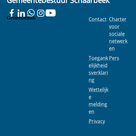
Gemeentebestuur Schaarbeek
Gemeentehuis
Contact
Charter
Colignonplei
voor
n 100
sociale
1030
netwerk
Schaarbeek
en
Toegank
Pers
elijkheid
sverklari
ng
Wettelijk
e
melding
en
Privacy
02 244 75 11