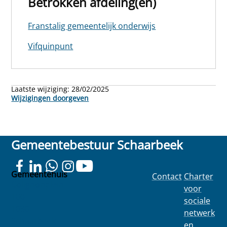
Betrokken afdeling(en)
Franstalig gemeentelijk onderwijs
Vifquinpunt
Laatste wijziging:
28/02/2025
Wijzigingen doorgeven
Gemeentebestuur Schaarbeek
Gemeentehuis
Contact
Charter
Colignonplein
voor
100
sociale
1030
netwerk
Schaarbeek
en