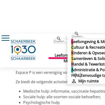
Espace P...
Leefomgeving & Mi
Espace P...
Cultuur & Recreati
Kinderen & Opvoe
Espace P...
Leefomgeving &
Cult
Samenleven & Solid
Gepubliceerd op 29/11/2024
Milieu
Recr
Handel & Tewerkste
Administratie & Pol
Espace P is een vereniging voor prostituees, de k
FR
NL
Eenvoudige ta
Mijn ruimte
Ze biedt de volgende activiteiten aan:
Medische hulp: informatie, vaccinatie hepatiti
Sociale hulp: alle soorten sociale behoeften;
Psychologische hulp;