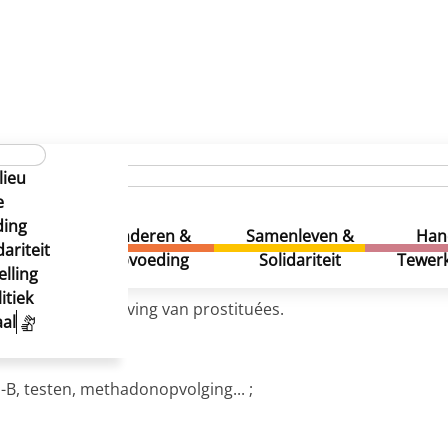
lieu
e
ding
uur &
Kinderen &
Samenleven &
Han
ariteit
eatie
Opvoeding
Solidariteit
Tewerk
lling
itiek
lanten en de omgeving van prostituées.
al
s-B, testen, methadonopvolging... ;