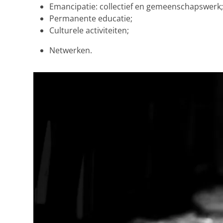
Emancipatie: collectief en gemeenschapswerk
Permanente educatie;
Culturele activiteiten;
Netwerken.