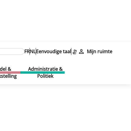
FR
NL
Eenvoudige taal
Mijn ruimte
del &
Administratie &
stelling
Politiek