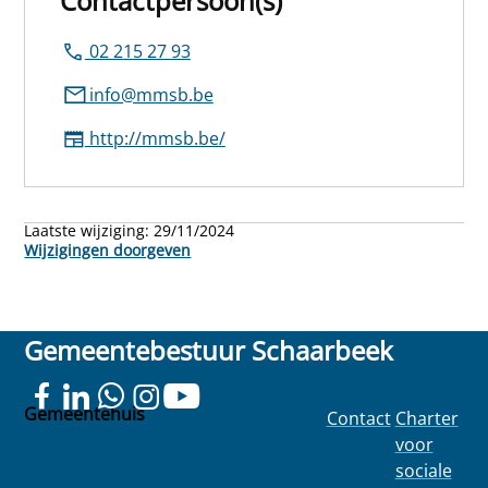
Contactpersoon(s)
02 215 27 93
info@mmsb.be
http://mmsb.be/
Laatste wijziging:
29/11/2024
Wijzigingen doorgeven
Gemeentebestuur Schaarbeek
Gemeentehuis
Contact
Charter
Colignonplein
voor
100
sociale
1030